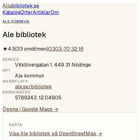
Alla
bibliotek
.se
Katalog
Orter
Artiklar
Om
ALE KOMMUN
Ale bibliotek
★
4.5
(
33
omdömen)
0303-70 32 16
ADRESS
Vitklövergatan 1, 449 31 Nödinge
ORT
Ale kommun
WEBBPLATS
ale.se/bibliotek
KOORDINATER
57.89243
,
12.04905
Öppna i Google Maps →
KARTA
Visa
Ale bibliotek
på OpenStreetMap →