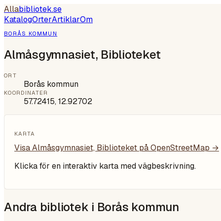
Alla
bibliotek
.se
Katalog
Orter
Artiklar
Om
BORÅS KOMMUN
Almåsgymnasiet, Biblioteket
ORT
Borås kommun
KOORDINATER
57.72415
,
12.92702
KARTA
Visa
Almåsgymnasiet, Biblioteket
på OpenStreetMap →
Klicka för en interaktiv karta med vägbeskrivning.
Andra bibliotek i
Borås kommun