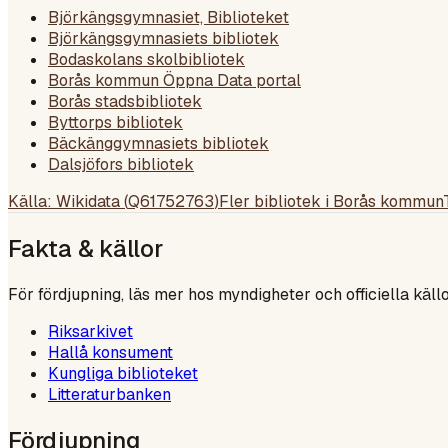
Björkängsgymnasiet, Biblioteket
Björkängsgymnasiets bibliotek
Bodaskolans skolbibliotek
Borås kommun Öppna Data portal
Borås stadsbibliotek
Byttorps bibliotek
Bäckänggymnasiets bibliotek
Dalsjöfors bibliotek
Källa: Wikidata (
Q61752763
)
Fler bibliotek i
Borås kommun
Fakta & källor
För fördjupning, läs mer hos myndigheter och officiella källo
Riksarkivet
Hallå konsument
Kungliga biblioteket
Litteraturbanken
Fördjupning