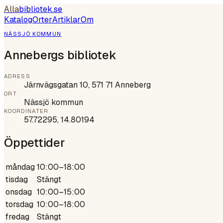
Alla
bibliotek
.se
Katalog
Orter
Artiklar
Om
NÄSSJÖ KOMMUN
Annebergs bibliotek
ADRESS
Järnvägsgatan 10, 571 71 Anneberg
ORT
Nässjö kommun
KOORDINATER
57.72295
,
14.80194
Öppettider
måndag
10:00–18:00
tisdag
Stängt
onsdag
10:00–15:00
torsdag
10:00–18:00
fredag
Stängt