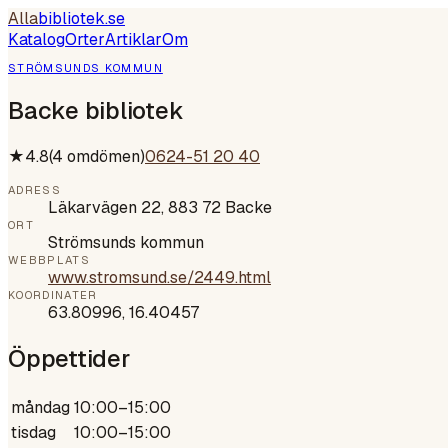
Alla
bibliotek
.se
Katalog
Orter
Artiklar
Om
STRÖMSUNDS KOMMUN
Backe bibliotek
★
4.8
(
4
omdömen)
0624-51 20 40
ADRESS
Läkarvägen 22, 883 72 Backe
ORT
Strömsunds kommun
WEBBPLATS
www.stromsund.se/2449.html
KOORDINATER
63.80996
,
16.40457
Öppettider
måndag
10:00–15:00
tisdag
10:00–15:00