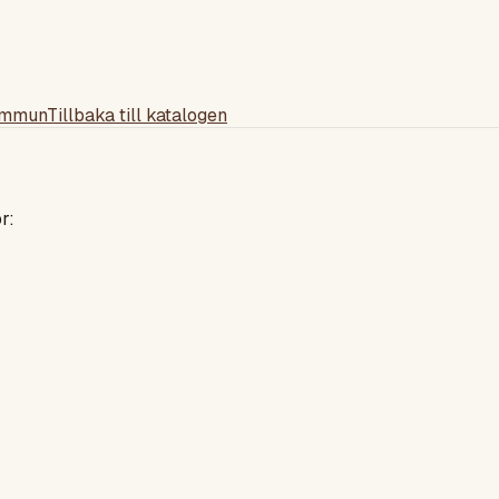
ommun
Tillbaka till katalogen
r: