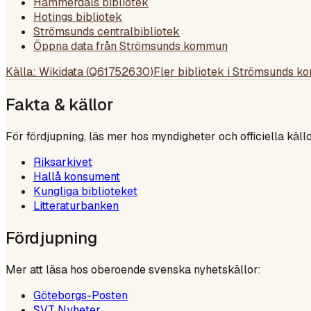
Hammerdals bibliotek
Hotings bibliotek
Strömsunds centralbibliotek
Öppna data från Strömsunds kommun
Källa: Wikidata (
Q61752630
)
Fler bibliotek i
Strömsunds k
Fakta & källor
För fördjupning, läs mer hos myndigheter och officiella källo
Riksarkivet
Hallå konsument
Kungliga biblioteket
Litteraturbanken
Fördjupning
Mer att läsa hos oberoende svenska nyhetskällor:
Göteborgs-Posten
SVT Nyheter