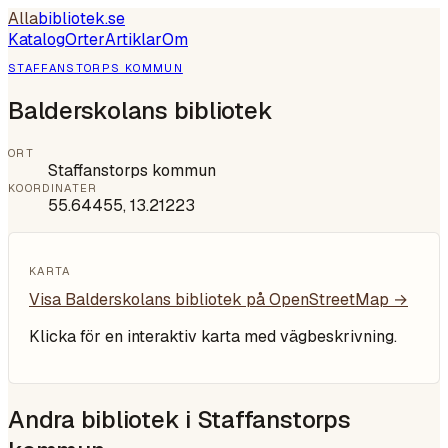
Alla
bibliotek
.se
Katalog
Orter
Artiklar
Om
STAFFANSTORPS KOMMUN
Balderskolans bibliotek
ORT
Staffanstorps kommun
KOORDINATER
55.64455
,
13.21223
KARTA
Visa
Balderskolans bibliotek
på OpenStreetMap →
Klicka för en interaktiv karta med vägbeskrivning.
Andra bibliotek i
Staffanstorps