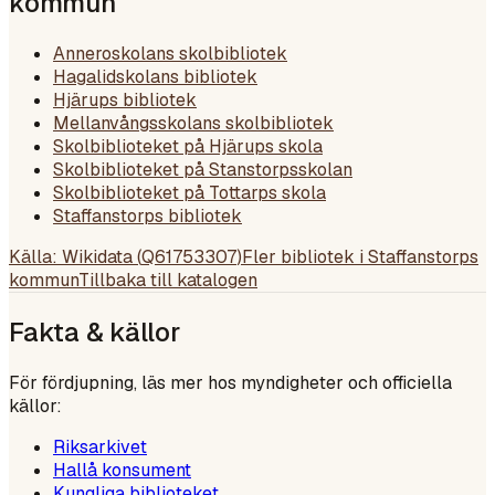
kommun
Anneroskolans skolbibliotek
Hagalidskolans bibliotek
Hjärups bibliotek
Mellanvångsskolans skolbibliotek
Skolbiblioteket på Hjärups skola
Skolbiblioteket på Stanstorpsskolan
Skolbiblioteket på Tottarps skola
Staffanstorps bibliotek
Källa: Wikidata (
Q61753307
)
Fler bibliotek i
Staffanstorps
kommun
Tillbaka till katalogen
Fakta & källor
För fördjupning, läs mer hos myndigheter och officiella
källor:
Riksarkivet
Hallå konsument
Kungliga biblioteket