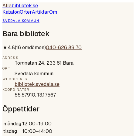
Alla
bibliotek
.se
Katalog
Orter
Artiklar
Om
SVEDALA KOMMUN
Bara bibliotek
★
4.8
(
16
omdömen)
040-626 89 70
ADRESS
Torggatan 24, 233 61 Bara
ORT
Svedala kommun
WEBBPLATS
bibliotek.svedala.se
KOORDINATER
55.57910
,
13.17567
Öppettider
måndag
12:00–19:00
tisdag
10:00–14:00