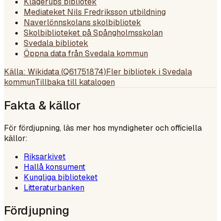
Klågerups bibliotek
Mediateket Nils Fredriksson utbildning
Naverlönnskolans skolbibliotek
Skolbiblioteket på Spångholmsskolan
Svedala bibliotek
Öppna data från Svedala kommun
Källa: Wikidata (
Q61751874
)
Fler bibliotek i
Svedala
kommun
Tillbaka till katalogen
Fakta & källor
För fördjupning, läs mer hos myndigheter och officiella
källor:
Riksarkivet
Hallå konsument
Kungliga biblioteket
Litteraturbanken
Fördjupning