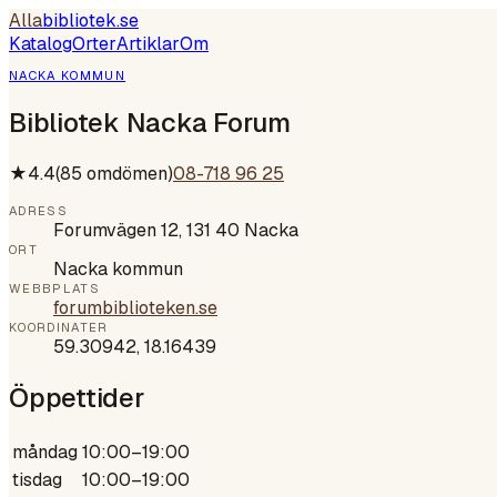
Alla
bibliotek
.se
Katalog
Orter
Artiklar
Om
NACKA KOMMUN
Bibliotek Nacka Forum
★
4.4
(
85
omdömen)
08-718 96 25
ADRESS
Forumvägen 12, 131 40 Nacka
ORT
Nacka kommun
WEBBPLATS
forumbiblioteken.se
KOORDINATER
59.30942
,
18.16439
Öppettider
måndag
10:00–19:00
tisdag
10:00–19:00