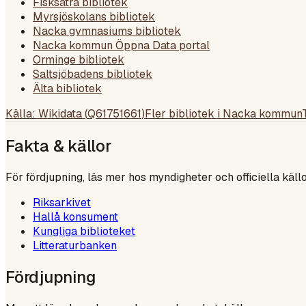
Fisksätra bibliotek
Myrsjöskolans bibliotek
Nacka gymnasiums bibliotek
Nacka kommun Öppna Data portal
Orminge bibliotek
Saltsjöbadens bibliotek
Älta bibliotek
Källa: Wikidata (
Q61751661
)
Fler bibliotek i
Nacka kommun
Fakta & källor
För fördjupning, läs mer hos myndigheter och officiella källo
Riksarkivet
Hallå konsument
Kungliga biblioteket
Litteraturbanken
Fördjupning