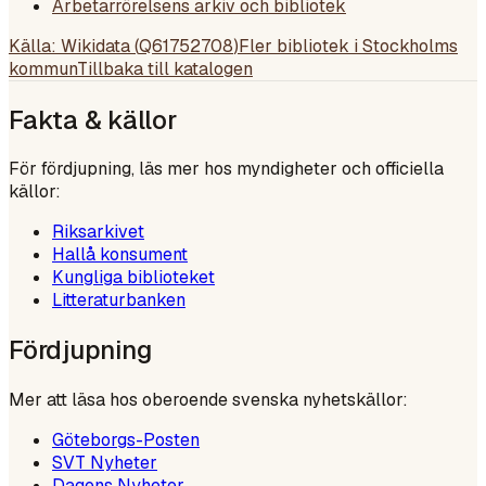
Arbetarrörelsens arkiv och bibliotek
Källa: Wikidata (
Q61752708
)
Fler bibliotek i
Stockholms
kommun
Tillbaka till katalogen
Fakta & källor
För fördjupning, läs mer hos myndigheter och officiella
källor:
Riksarkivet
Hallå konsument
Kungliga biblioteket
Litteraturbanken
Fördjupning
Mer att läsa hos oberoende svenska nyhetskällor:
Göteborgs-Posten
SVT Nyheter
Dagens Nyheter