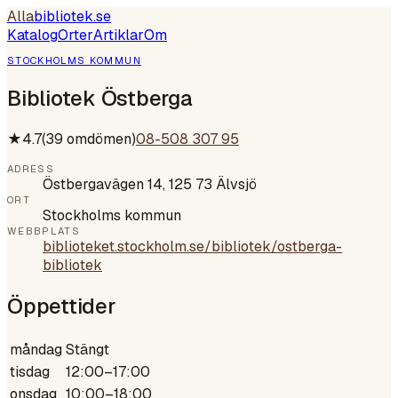
Alla
bibliotek
.se
Katalog
Orter
Artiklar
Om
STOCKHOLMS KOMMUN
Bibliotek Östberga
★
4.7
(
39
omdömen)
08-508 307 95
ADRESS
Östbergavägen 14, 125 73 Älvsjö
ORT
Stockholms kommun
WEBBPLATS
biblioteket.stockholm.se/bibliotek/ostberga-
bibliotek
Öppettider
måndag
Stängt
tisdag
12:00–17:00
onsdag
10:00–18:00