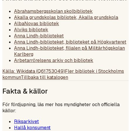
Abrahamsbergsskolan skolbibliotek
Akalla grundskolas bibliotek, Akalla grundskola
AlbaNovas bibliotek
Alviks bibliotek
Anna Lindh-biblioteket
Anna Lindh-biblioteket, biblioteket på Högkvarteret
Anna Lindh-biblioteket, filialen på Militärhögskolan
Karlberg
Arbetarrörelsens arkiv och bibliotek
Källa: Wikidata (
Q61753049
)
Fler bibliotek i
Stockholms
kommun
Tillbaka till katalogen
Fakta & källor
För fördjupning, läs mer hos myndigheter och officiella
källor:
Riksarkivet
Hallå konsument