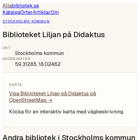
Alla
bibliotek
.se
Katalog
Orter
Artiklar
Om
STOCKHOLMS KOMMUN
Biblioteket Liljan på Didaktus
ORT
Stockholms kommun
KOORDINATER
59.31285
,
18.02462
KARTA
Visa
Biblioteket Liljan på Didaktus
på
OpenStreetMap →
Klicka för en interaktiv karta med vägbeskrivning.
Andra bibliotek i
Stockholms kommun