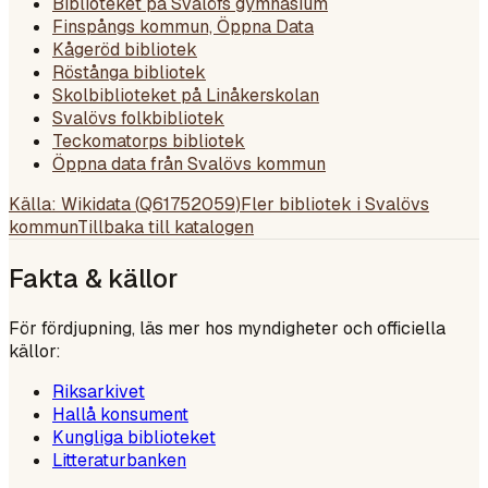
Biblioteket på Svalöfs gymnasium
Finspångs kommun, Öppna Data
Kågeröd bibliotek
Röstånga bibliotek
Skolbiblioteket på Linåkerskolan
Svalövs folkbibliotek
Teckomatorps bibliotek
Öppna data från Svalövs kommun
Källa: Wikidata (
Q61752059
)
Fler bibliotek i
Svalövs
kommun
Tillbaka till katalogen
Fakta & källor
För fördjupning, läs mer hos myndigheter och officiella
källor:
Riksarkivet
Hallå konsument
Kungliga biblioteket
Litteraturbanken