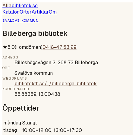
Alla
bibliotek
.se
Katalog
Orter
Artiklar
Om
SVALÖVS KOMMUN
Billeberga bibliotek
★
5.0
(
1
omdömen)
0418-47 53 29
ADRESS
Billeshögsvägen 2, 268 73 Billeberga
ORT
Svalövs kommun
WEBBPLATS
bibliotekfh.se/-/billeberga-bibliotek
KOORDINATER
55.88359
,
13.00438
Öppettider
måndag
Stängt
tisdag
10:00–12:00, 13:00–17:30