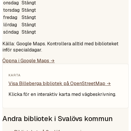
onsdag
Stängt
torsdag
Stängt
fredag
Stängt
lördag
Stängt
söndag
Stängt
Källa: Google Maps. Kontrollera alltid med biblioteket
inför specialdagar.
Öppna i Google Maps →
KARTA
Visa
Billeberga bibliotek
på OpenStreetMap →
Klicka för en interaktiv karta med vägbeskrivning.
Andra bibliotek i
Svalövs kommun