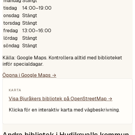
måndag
Stängt
tisdag
14:00–19:00
onsdag
Stängt
torsdag
Stängt
fredag
13:00–16:00
lördag
Stängt
söndag
Stängt
Källa: Google Maps. Kontrollera alltid med biblioteket
inför specialdagar.
Öppna i Google Maps →
KARTA
Visa
Bjuråkers bibliotek
på OpenStreetMap →
Klicka för en interaktiv karta med vägbeskrivning.
Andra bibliotek i
Hudiksvalls kommun