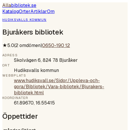
Alla
bibliotek
.se
Katalog
Orter
Artiklar
Om
HUDIKSVALLS KOMMUN
Bjuråkers bibliotek
★
5.0
(
2
omdömen)
0650-190 12
ADRESS
Skolvägen 6, 824 78 Bjuråker
ORT
Hudiksvalls kommun
WEBBPLATS
www.hudiksvall.se/Sidor/Uppleva-och-
gora/Bibliotek/Vara-bibliotek/Bjurakers-
bibliotek.html
KOORDINATER
61.89670
,
16.55415
Öppettider