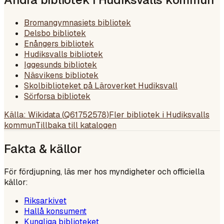
Bromangymnasiets bibliotek
Delsbo bibliotek
Enångers bibliotek
Hudiksvalls bibliotek
Iggesunds bibliotek
Näsvikens bibliotek
Skolbiblioteket på Läroverket Hudiksvall
Sörforsa bibliotek
Källa: Wikidata (
Q61752578
)
Fler bibliotek i
Hudiksvalls
kommun
Tillbaka till katalogen
Fakta & källor
För fördjupning, läs mer hos myndigheter och officiella
källor:
Riksarkivet
Hallå konsument
Kungliga biblioteket