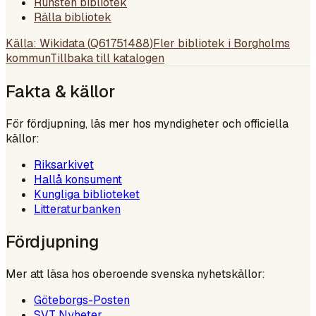
Runsten bibliotek
Rälla bibliotek
Källa: Wikidata (
Q61751488
)
Fler bibliotek i
Borgholms
kommun
Tillbaka till katalogen
Fakta & källor
För fördjupning, läs mer hos myndigheter och officiella
källor:
Riksarkivet
Hallå konsument
Kungliga biblioteket
Litteraturbanken
Fördjupning
Mer att läsa hos oberoende svenska nyhetskällor:
Göteborgs-Posten
SVT Nyheter