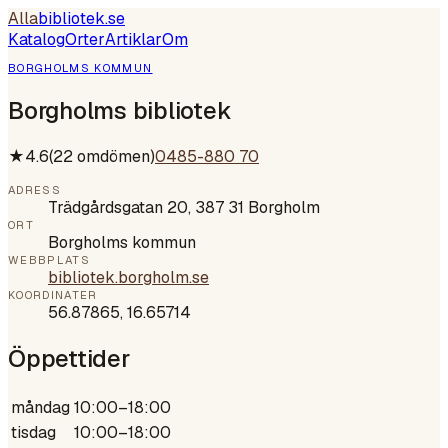
Alla
bibliotek
.se
Katalog
Orter
Artiklar
Om
BORGHOLMS KOMMUN
Borgholms bibliotek
★
4.6
(
22
omdömen)
0485-880 70
ADRESS
Trädgårdsgatan 20, 387 31 Borgholm
ORT
Borgholms kommun
WEBBPLATS
bibliotek.borgholm.se
KOORDINATER
56.87865
,
16.65714
Öppettider
måndag
10:00–18:00
tisdag
10:00–18:00