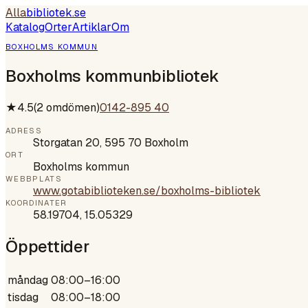
Alla
bibliotek
.se
Katalog
Orter
Artiklar
Om
BOXHOLMS KOMMUN
Boxholms kommunbibliotek
★
4.5
(
2
omdömen)
0142-895 40
ADRESS
Storgatan 20, 595 70 Boxholm
ORT
Boxholms kommun
WEBBPLATS
www.gotabiblioteken.se/boxholms-bibliotek
KOORDINATER
58.19704
,
15.05329
Öppettider
måndag
08:00–16:00
tisdag
08:00–18:00