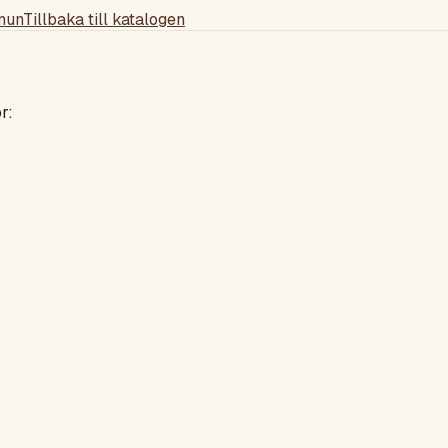
mun
Tillbaka till katalogen
r: