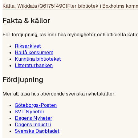
Källa: Wikidata (
Q61751490
)
Fler bibliotek i
Boxholms kom
Fakta & källor
För fördjupning, läs mer hos myndigheter och officiella källo
Riksarkivet
Hallå konsument
Kungliga biblioteket
Litteraturbanken
Fördjupning
Mer att läsa hos oberoende svenska nyhetskällor:
Göteborgs-Posten
SVT Nyheter
Dagens Nyheter
Dagens Industri
Svenska Dagbladet