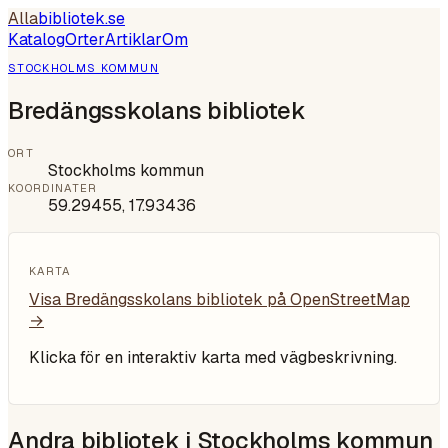
Alla
bibliotek
.se
Katalog
Orter
Artiklar
Om
STOCKHOLMS KOMMUN
Bredängsskolans bibliotek
ORT
Stockholms kommun
KOORDINATER
59.29455
,
17.93436
KARTA
Visa
Bredängsskolans bibliotek
på OpenStreetMap
→
Klicka för en interaktiv karta med vägbeskrivning.
Andra bibliotek i
Stockholms kommun