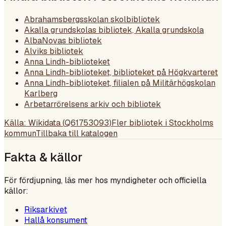
Abrahamsbergsskolan skolbibliotek
Akalla grundskolas bibliotek, Akalla grundskola
AlbaNovas bibliotek
Alviks bibliotek
Anna Lindh-biblioteket
Anna Lindh-biblioteket, biblioteket på Högkvarteret
Anna Lindh-biblioteket, filialen på Militärhögskolan
Karlberg
Arbetarrörelsens arkiv och bibliotek
Källa: Wikidata (
Q61753093
)
Fler bibliotek i
Stockholms
kommun
Tillbaka till katalogen
Fakta & källor
För fördjupning, läs mer hos myndigheter och officiella
källor:
Riksarkivet
Hallå konsument