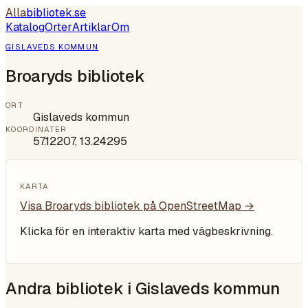
Alla
bibliotek
.se
Katalog
Orter
Artiklar
Om
GISLAVEDS KOMMUN
Broaryds bibliotek
ORT
Gislaveds kommun
KOORDINATER
57.12207
,
13.24295
KARTA
Visa
Broaryds bibliotek
på OpenStreetMap →
Klicka för en interaktiv karta med vägbeskrivning.
Andra bibliotek i
Gislaveds kommun