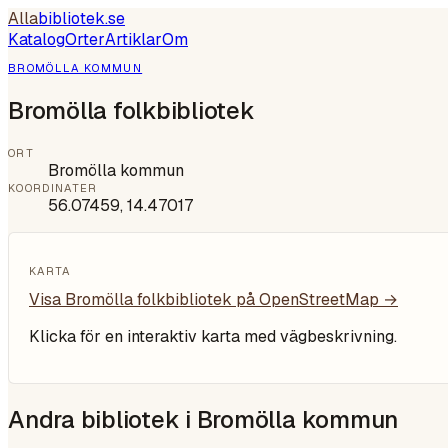
Alla
bibliotek
.se
Katalog
Orter
Artiklar
Om
BROMÖLLA KOMMUN
Bromölla folkbibliotek
ORT
Bromölla kommun
KOORDINATER
56.07459
,
14.47017
KARTA
Visa
Bromölla folkbibliotek
på OpenStreetMap →
Klicka för en interaktiv karta med vägbeskrivning.
Andra bibliotek i
Bromölla kommun