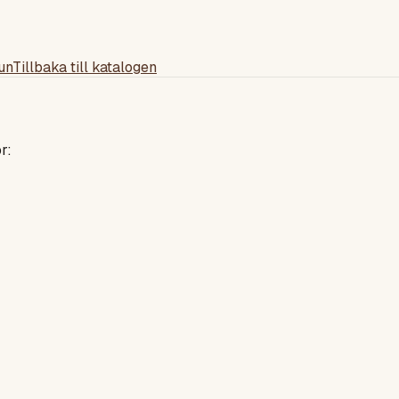
un
Tillbaka till katalogen
r: