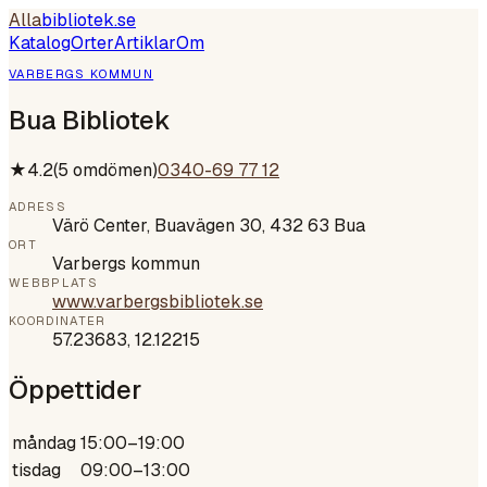
Alla
bibliotek
.se
Katalog
Orter
Artiklar
Om
VARBERGS KOMMUN
Bua Bibliotek
★
4.2
(
5
omdömen)
0340-69 77 12
ADRESS
Värö Center, Buavägen 30, 432 63 Bua
ORT
Varbergs kommun
WEBBPLATS
www.varbergsbibliotek.se
KOORDINATER
57.23683
,
12.12215
Öppettider
måndag
15:00–19:00
tisdag
09:00–13:00