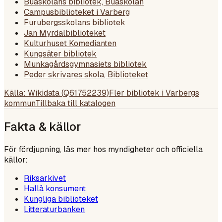
Buaskolans bibliotek, Buaskolan
Campusbiblioteket i Varberg
Furubergsskolans bibliotek
Jan Myrdalbiblioteket
Kulturhuset Komedianten
Kungsäter bibliotek
Munkagårdsgymnasiets bibliotek
Peder skrivares skola, Biblioteket
Källa: Wikidata (
Q61752239
)
Fler bibliotek i
Varbergs
kommun
Tillbaka till katalogen
Fakta & källor
För fördjupning, läs mer hos myndigheter och officiella
källor:
Riksarkivet
Hallå konsument
Kungliga biblioteket
Litteraturbanken