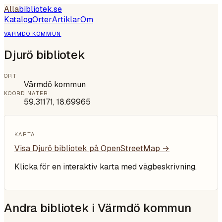
Alla
bibliotek
.se
Katalog
Orter
Artiklar
Om
VÄRMDÖ KOMMUN
Djurö bibliotek
ORT
Värmdö kommun
KOORDINATER
59.31171
,
18.69965
KARTA
Visa
Djurö bibliotek
på OpenStreetMap →
Klicka för en interaktiv karta med vägbeskrivning.
Andra bibliotek i
Värmdö kommun