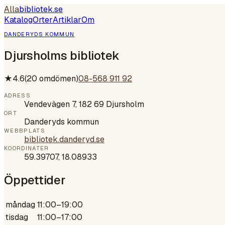
Alla
bibliotek
.se
Katalog
Orter
Artiklar
Om
DANDERYDS KOMMUN
Djursholms bibliotek
★
4.6
(
20
omdömen)
08-568 911 92
ADRESS
Vendevägen 7, 182 69 Djursholm
ORT
Danderyds kommun
WEBBPLATS
bibliotek.danderyd.se
KOORDINATER
59.39707
,
18.08933
Öppettider
måndag
11:00–19:00
tisdag
11:00–17:00