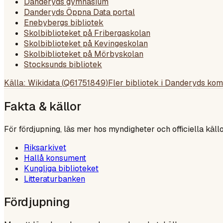
Danderyds gymnasium
Danderyds Öppna Data portal
Enebybergs bibliotek
Skolbiblioteket på Fribergaskolan
Skolbiblioteket på Kevingeskolan
Skolbiblioteket på Mörbyskolan
Stocksunds bibliotek
Källa: Wikidata (
Q61751849
)
Fler bibliotek i
Danderyds ko
Fakta & källor
För fördjupning, läs mer hos myndigheter och officiella källo
Riksarkivet
Hallå konsument
Kungliga biblioteket
Litteraturbanken
Fördjupning