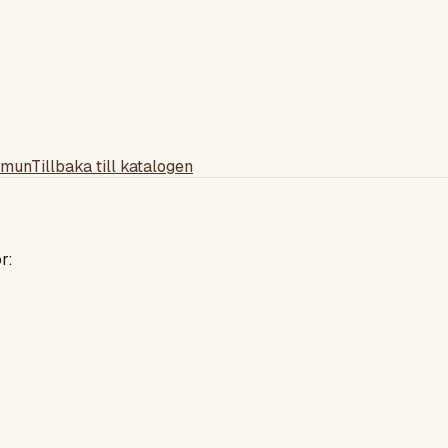
mmun
Tillbaka till katalogen
r: