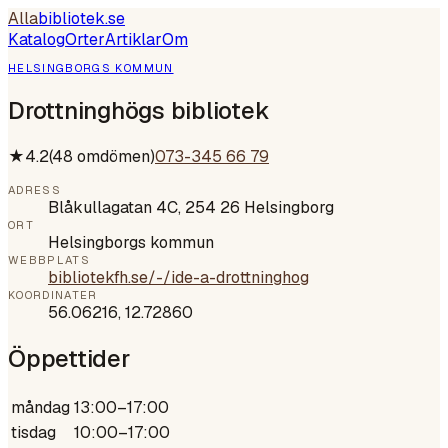
Alla
bibliotek
.se
Katalog
Orter
Artiklar
Om
HELSINGBORGS KOMMUN
Drottninghögs bibliotek
★
4.2
(
48
omdömen)
073-345 66 79
ADRESS
Blåkullagatan 4C, 254 26 Helsingborg
ORT
Helsingborgs kommun
WEBBPLATS
bibliotekfh.se/-/ide-a-drottninghog
KOORDINATER
56.06216
,
12.72860
Öppettider
måndag
13:00–17:00
tisdag
10:00–17:00