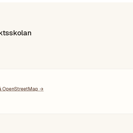
ektsskolan
 OpenStreetMap →