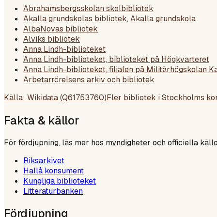
Abrahamsbergsskolan skolbibliotek
Akalla grundskolas bibliotek, Akalla grundskola
AlbaNovas bibliotek
Alviks bibliotek
Anna Lindh-biblioteket
Anna Lindh-biblioteket, biblioteket på Högkvarteret
Anna Lindh-biblioteket, filialen på Militärhögskolan K
Arbetarrörelsens arkiv och bibliotek
Källa: Wikidata (
Q61753760
)
Fler bibliotek i
Stockholms k
Fakta & källor
För fördjupning, läs mer hos myndigheter och officiella källo
Riksarkivet
Hallå konsument
Kungliga biblioteket
Litteraturbanken
Fördjupning