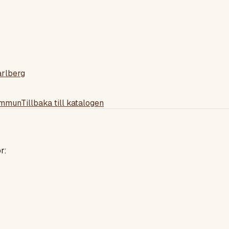
arlberg
ommun
Tillbaka till katalogen
r: