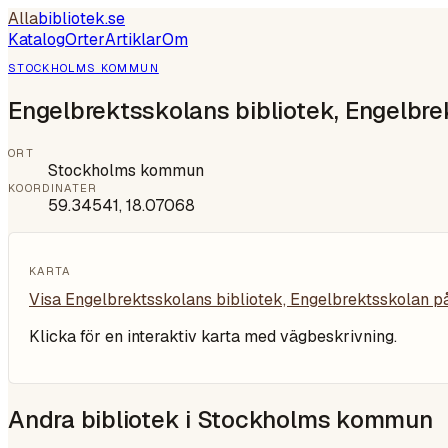
Alla
bibliotek
.se
Katalog
Orter
Artiklar
Om
STOCKHOLMS KOMMUN
Engelbrektsskolans bibliotek, Engelbr
ORT
Stockholms kommun
KOORDINATER
59.34541
,
18.07068
KARTA
Visa
Engelbrektsskolans bibliotek, Engelbrektsskolan
på
Klicka för en interaktiv karta med vägbeskrivning.
Andra bibliotek i
Stockholms kommun