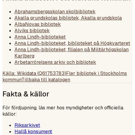
Abrahamsbergsskolan skolbibliotek
Akalla grundskolas bibliotek, Akalla grundskola
AlbaNovas bibliotek
Alviks bibliotek
Anna Lindh-biblioteket
Anna Lindh-biblioteket, biblioteket på Högkvarteret
Anna Lindh-biblioteket, filialen på Militärhögskolan
Karlberg
Arbetarrörelsens arkiv och bibliotek
Källa: Wikidata (
Q61753783
)
Fler bibliotek i
Stockholms
kommun
Tillbaka till katalogen
Fakta & källor
För fördjupning, läs mer hos myndigheter och officiella
källor:
Riksarkivet
Hallå konsument