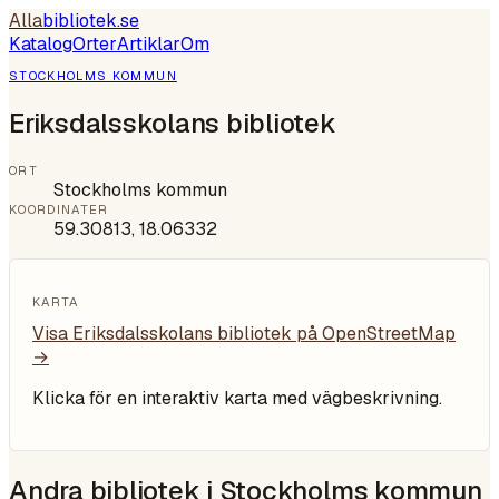
Alla
bibliotek
.se
Katalog
Orter
Artiklar
Om
STOCKHOLMS KOMMUN
Eriksdalsskolans bibliotek
ORT
Stockholms kommun
KOORDINATER
59.30813
,
18.06332
KARTA
Visa
Eriksdalsskolans bibliotek
på OpenStreetMap
→
Klicka för en interaktiv karta med vägbeskrivning.
Andra bibliotek i
Stockholms kommun