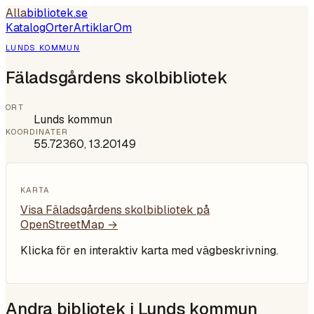
Alla
bibliotek
.se
Katalog
Orter
Artiklar
Om
LUNDS KOMMUN
Fäladsgårdens skolbibliotek
ORT
Lunds kommun
KOORDINATER
55.72360
,
13.20149
KARTA
Visa
Fäladsgårdens skolbibliotek
på
OpenStreetMap →
Klicka för en interaktiv karta med vägbeskrivning.
Andra bibliotek i
Lunds kommun