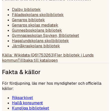
Dalby bibliotek
Fäladsskolans skolbibliotek
Genarps bibliotek
Genarps skolas mediatek
Gunnesboskolans bibliotek
Gymnasieskolan Spyken, Biblioteket
Hagalundskolans skolbibliotek
Järnåkraskolans bibliotek
Källa: Wikidata (
Q61753263
)
Fler bibliotek i
Lunds
kommun
Tillbaka till katalogen
Fakta & källor
För fördjupning, läs mer hos myndigheter och officiella
källor:
Riksarkivet
Hallå konsument
Kungliga biblioteket