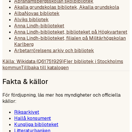
Abrahamsbergsskolan skolbibliotek
Akalla grundskolas bibliotek, Akalla grundskola
AlbaNovas bibliotek
Alviks bibliotek
Anna Lindh-biblioteket
Anna Lindh-biblioteket, biblioteket på Högkvarteret
Anna Lindh-biblioteket, filialen på Militärhögskolan
Karlberg
Arbetarrörelsens arkiv och bibliotek
Källa: Wikidata (
Q61751929
)
Fler bibliotek i
Stockholms
kommun
Tillbaka till katalogen
Fakta & källor
För fördjupning, läs mer hos myndigheter och officiella
källor:
Riksarkivet
Hallå konsument
Kungliga biblioteket
Litteraturbanken