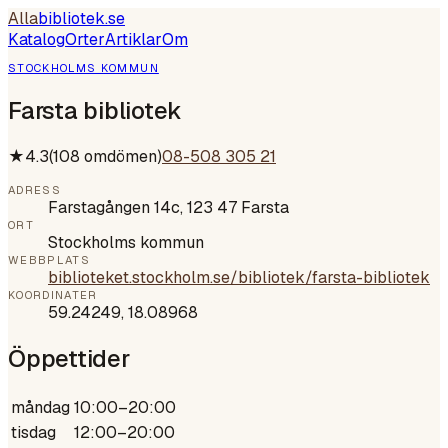
Alla
bibliotek
.se
Katalog
Orter
Artiklar
Om
STOCKHOLMS KOMMUN
Farsta bibliotek
★
4.3
(
108
omdömen)
08-508 305 21
ADRESS
Farstagången 14c, 123 47 Farsta
ORT
Stockholms kommun
WEBBPLATS
biblioteket.stockholm.se/bibliotek/farsta-bibliotek
KOORDINATER
59.24249
,
18.08968
Öppettider
måndag
10:00–20:00
tisdag
12:00–20:00