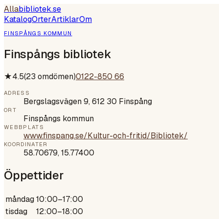
Alla
bibliotek
.se
Katalog
Orter
Artiklar
Om
FINSPÅNGS KOMMUN
Finspångs bibliotek
★
4.5
(
23
omdömen)
0122-850 66
ADRESS
Bergslagsvägen 9, 612 30 Finspång
ORT
Finspångs kommun
WEBBPLATS
www.finspang.se/Kultur-och-fritid/Bibliotek/
KOORDINATER
58.70679
,
15.77400
Öppettider
måndag
10:00–17:00
tisdag
12:00–18:00