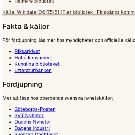
Rejmyre bibliotek
Källa: Wikidata (
Q61751511
)
Fler bibliotek i
Finspångs komm
Fakta & källor
För fördjupning, läs mer hos myndigheter och officiella källo
Riksarkivet
Hallå konsument
Kungliga biblioteket
Litteraturbanken
Fördjupning
Mer att läsa hos oberoende svenska nyhetskällor:
Göteborgs-Posten
SVT Nyheter
Dagens Nyheter
Dagens Industri
Svenska Dagbladet