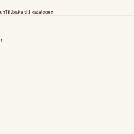
un
Tillbaka till katalogen
r: