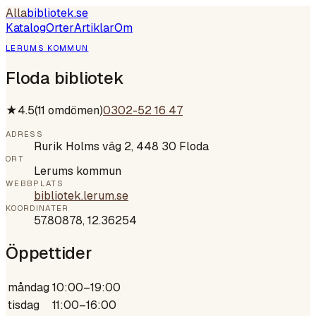
Alla
bibliotek
.se
Katalog
Orter
Artiklar
Om
LERUMS KOMMUN
Floda bibliotek
★
4.5
(
11
omdömen)
0302-52 16 47
ADRESS
Rurik Holms väg 2, 448 30 Floda
ORT
Lerums kommun
WEBBPLATS
bibliotek.lerum.se
KOORDINATER
57.80878
,
12.36254
Öppettider
måndag
10:00–19:00
tisdag
11:00–16:00