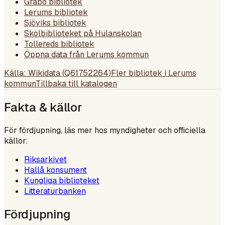
Gråbo bibliotek
Lerums bibliotek
Sjöviks bibliotek
Skolbiblioteket på Hulanskolan
Tollereds bibliotek
Öppna data från Lerums kommun
Källa: Wikidata (
Q61752264
)
Fler bibliotek i
Lerums
kommun
Tillbaka till katalogen
Fakta & källor
För fördjupning, läs mer hos myndigheter och officiella
källor:
Riksarkivet
Hallå konsument
Kungliga biblioteket
Litteraturbanken
Fördjupning