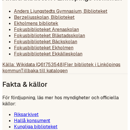
Anders Ljungstedts Gymnasium, Biblioteket
Berzeliusskolan, Biblioteket
Ekholmens bibliotek
Fokusbiblioteket Arenaskolan
Fokusbiblioteket Blästadsskolan
Fokusbiblioteket Bäckskolan
Fokusbiblioteket Ekholmen
Fokusbiblioteket Ekkälleskolan
Källa: Wikidata (
Q61753548
)
Fler bibliotek i
Linköpings
kommun
Tillbaka till katalogen
Fakta & källor
För fördjupning, läs mer hos myndigheter och officiella
källor:
Riksarkivet
Hallå konsument
Kungliga biblioteket