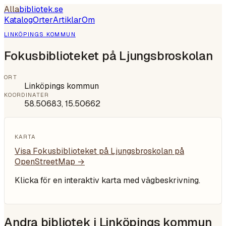
Alla
bibliotek
.se
Katalog
Orter
Artiklar
Om
LINKÖPINGS KOMMUN
Fokusbiblioteket på Ljungsbroskolan
ORT
Linköpings kommun
KOORDINATER
58.50683
,
15.50662
KARTA
Visa
Fokusbiblioteket på Ljungsbroskolan
på
OpenStreetMap →
Klicka för en interaktiv karta med vägbeskrivning.
Andra bibliotek i
Linköpings kommun