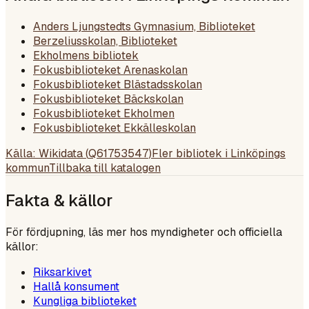
Anders Ljungstedts Gymnasium, Biblioteket
Berzeliusskolan, Biblioteket
Ekholmens bibliotek
Fokusbiblioteket Arenaskolan
Fokusbiblioteket Blästadsskolan
Fokusbiblioteket Bäckskolan
Fokusbiblioteket Ekholmen
Fokusbiblioteket Ekkälleskolan
Källa: Wikidata (
Q61753547
)
Fler bibliotek i
Linköpings
kommun
Tillbaka till katalogen
Fakta & källor
För fördjupning, läs mer hos myndigheter och officiella
källor:
Riksarkivet
Hallå konsument
Kungliga biblioteket