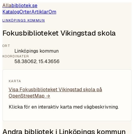
Alla
bibliotek
.se
Katalog
Orter
Artiklar
Om
LINKÖPINGS KOMMUN
Fokusbiblioteket Vikingstad skola
ORT
Linköpings kommun
KOORDINATER
58.38062
,
15.43656
KARTA
Visa
Fokusbiblioteket Vikingstad skola
på
OpenStreetMap →
Klicka för en interaktiv karta med vägbeskrivning.
Andra bibliotek i
Linköpings kommun