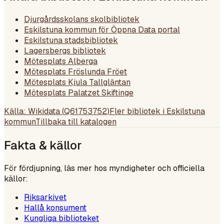
Djurgårdsskolans skolbibliotek
Eskilstuna kommun för Öppna Data portal
Eskilstuna stadsbibliotek
Lagersbergs bibliotek
Mötesplats Alberga
Mötesplats Fröslunda Fröet
Mötesplats Kjula Tallgläntan
Mötesplats Palatzet Skiftinge
Källa: Wikidata (
Q61753752
)
Fler bibliotek i
Eskilstuna
kommun
Tillbaka till katalogen
Fakta & källor
För fördjupning, läs mer hos myndigheter och officiella
källor:
Riksarkivet
Hallå konsument
Kungliga biblioteket