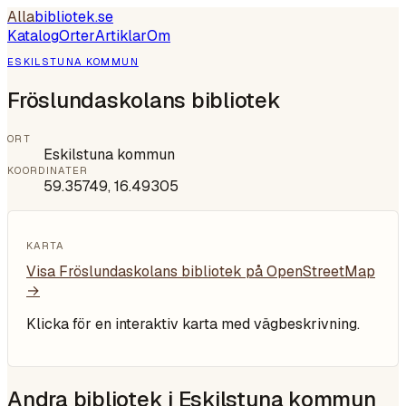
Alla
bibliotek
.se
Katalog
Orter
Artiklar
Om
ESKILSTUNA KOMMUN
Fröslundaskolans bibliotek
ORT
Eskilstuna kommun
KOORDINATER
59.35749
,
16.49305
KARTA
Visa
Fröslundaskolans bibliotek
på OpenStreetMap
→
Klicka för en interaktiv karta med vägbeskrivning.
Andra bibliotek i
Eskilstuna kommun