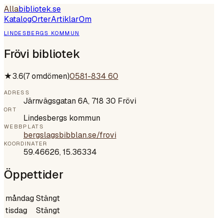
Alla
bibliotek
.se
Katalog
Orter
Artiklar
Om
LINDESBERGS KOMMUN
Frövi bibliotek
★
3.6
(
7
omdömen)
0581-834 60
ADRESS
Järnvägsgatan 6A, 718 30 Frövi
ORT
Lindesbergs kommun
WEBBPLATS
bergslagsbibblan.se/frovi
KOORDINATER
59.46626
,
15.36334
Öppettider
måndag
Stängt
tisdag
Stängt