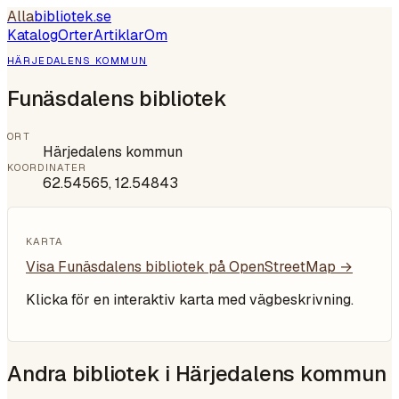
Alla
bibliotek
.se
Katalog
Orter
Artiklar
Om
HÄRJEDALENS KOMMUN
Funäsdalens bibliotek
ORT
Härjedalens kommun
KOORDINATER
62.54565
,
12.54843
KARTA
Visa
Funäsdalens bibliotek
på OpenStreetMap →
Klicka för en interaktiv karta med vägbeskrivning.
Andra bibliotek i
Härjedalens kommun