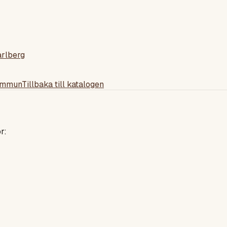
arlberg
ommun
Tillbaka till katalogen
r: