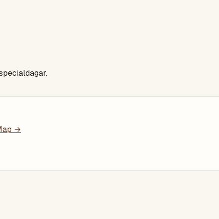
 specialdagar.
Map →