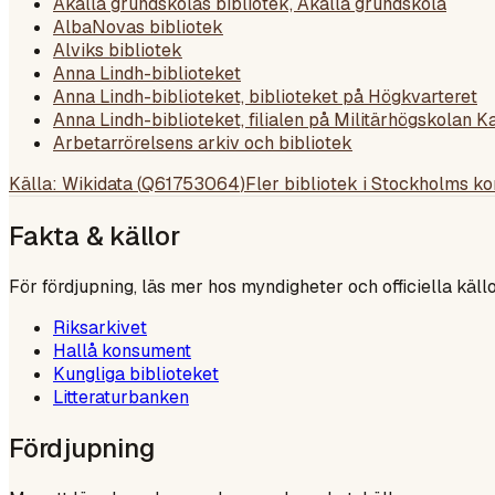
Akalla grundskolas bibliotek, Akalla grundskola
AlbaNovas bibliotek
Alviks bibliotek
Anna Lindh-biblioteket
Anna Lindh-biblioteket, biblioteket på Högkvarteret
Anna Lindh-biblioteket, filialen på Militärhögskolan K
Arbetarrörelsens arkiv och bibliotek
Källa: Wikidata (
Q61753064
)
Fler bibliotek i
Stockholms k
Fakta & källor
För fördjupning, läs mer hos myndigheter och officiella källo
Riksarkivet
Hallå konsument
Kungliga biblioteket
Litteraturbanken
Fördjupning