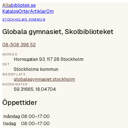
Alla
bibliotek
.se
Katalog
Orter
Artiklar
Om
STOCKHOLMS KOMMUN
Globala gymnasiet, Skolbiblioteket
08-508 398 52
ADRESS
Hornsgatan 93, 117 28 Stockholm
ORT
Stockholms kommun
WEBBPLATS
globalagymnasiet.stockholm
KOORDINATER
59.31665
,
18.04704
Öppettider
måndag
08:00–17:00
tisdag
08:00–17:00