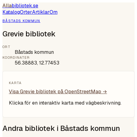
Alla
bibliotek
.se
Katalog
Orter
Artiklar
Om
BÅSTADS KOMMUN
Grevie bibliotek
ORT
Båstads kommun
KOORDINATER
56.38883
,
12.77453
KARTA
Visa
Grevie bibliotek
på OpenStreetMap →
Klicka för en interaktiv karta med vägbeskrivning.
Andra bibliotek i
Båstads kommun