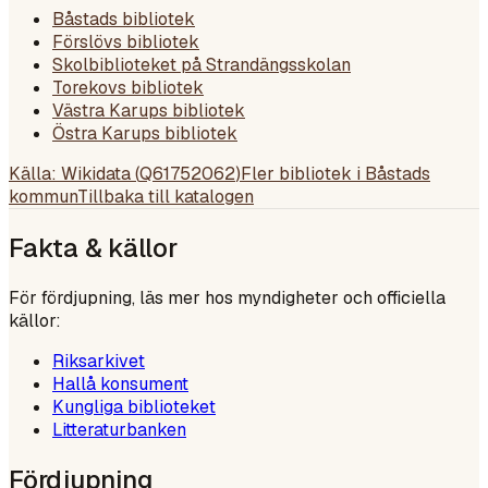
Båstads bibliotek
Förslövs bibliotek
Skolbiblioteket på Strandängsskolan
Torekovs bibliotek
Västra Karups bibliotek
Östra Karups bibliotek
Källa: Wikidata (
Q61752062
)
Fler bibliotek i
Båstads
kommun
Tillbaka till katalogen
Fakta & källor
För fördjupning, läs mer hos myndigheter och officiella
källor:
Riksarkivet
Hallå konsument
Kungliga biblioteket
Litteraturbanken
Fördjupning