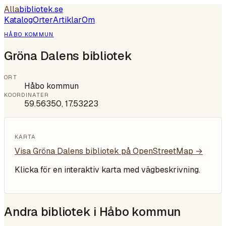
Alla
bibliotek
.se
Katalog
Orter
Artiklar
Om
HÅBO KOMMUN
Gröna Dalens bibliotek
ORT
Håbo kommun
KOORDINATER
59.56350
,
17.53223
KARTA
Visa
Gröna Dalens bibliotek
på OpenStreetMap →
Klicka för en interaktiv karta med vägbeskrivning.
Andra bibliotek i
Håbo kommun