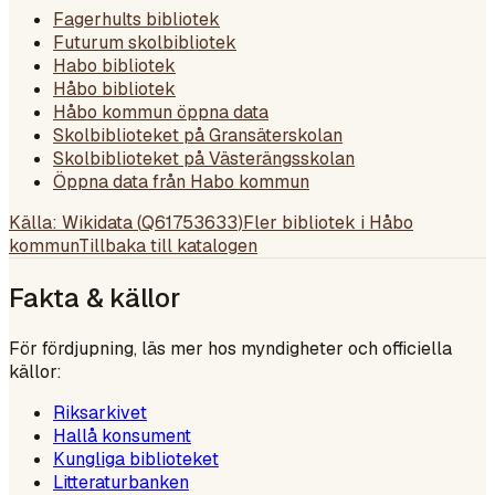
Fagerhults bibliotek
Futurum skolbibliotek
Habo bibliotek
Håbo bibliotek
Håbo kommun öppna data
Skolbiblioteket på Gransäterskolan
Skolbiblioteket på Västerängsskolan
Öppna data från Habo kommun
Källa: Wikidata (
Q61753633
)
Fler bibliotek i
Håbo
kommun
Tillbaka till katalogen
Fakta & källor
För fördjupning, läs mer hos myndigheter och officiella
källor:
Riksarkivet
Hallå konsument
Kungliga biblioteket
Litteraturbanken