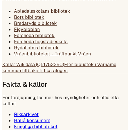
Apladalsskolans bibliotek
Bors bibliotek
Bredaryds bibliotek
Figybibblan
Forsheda bibliotek
Forsheda högstadieskola
Rydaholms bibliotek
Vråenbiblioteket - Träffpunkt Vråen
Källa: Wikidata (
Q61753390
)
Fler bibliotek i
Värnamo
kommun
Tillbaka till katalogen
Fakta & källor
För fördjupning, läs mer hos myndigheter och officiella
källor:
Riksarkivet
Hallå konsument
Kungliga biblioteket