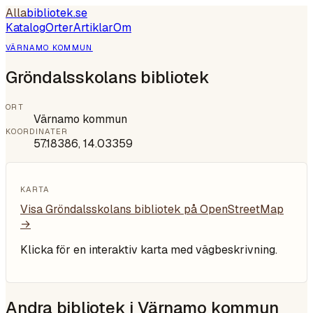
Alla
bibliotek
.se
Katalog
Orter
Artiklar
Om
VÄRNAMO KOMMUN
Gröndalsskolans bibliotek
ORT
Värnamo kommun
KOORDINATER
57.18386
,
14.03359
KARTA
Visa
Gröndalsskolans bibliotek
på OpenStreetMap
→
Klicka för en interaktiv karta med vägbeskrivning.
Andra bibliotek i
Värnamo kommun