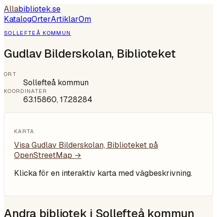
Alla
bibliotek
.se
Katalog
Orter
Artiklar
Om
SOLLEFTEÅ KOMMUN
Gudlav Bilderskolan, Biblioteket
ORT
Sollefteå kommun
KOORDINATER
63.15860
,
17.28284
KARTA
Visa
Gudlav Bilderskolan, Biblioteket
på
OpenStreetMap →
Klicka för en interaktiv karta med vägbeskrivning.
Andra bibliotek i
Sollefteå kommun