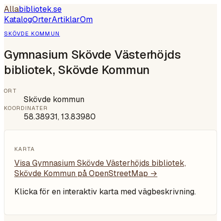
Alla
bibliotek
.se
Katalog
Orter
Artiklar
Om
SKÖVDE KOMMUN
Gymnasium Skövde Västerhöjds
bibliotek, Skövde Kommun
ORT
Skövde kommun
KOORDINATER
58.38931
,
13.83980
KARTA
Visa
Gymnasium Skövde Västerhöjds bibliotek,
Skövde Kommun
på OpenStreetMap →
Klicka för en interaktiv karta med vägbeskrivning.