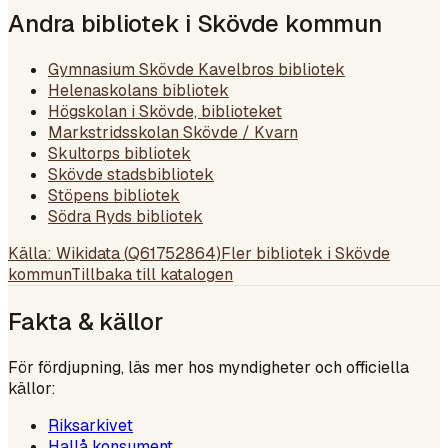
Andra bibliotek i
Skövde kommun
Gymnasium Skövde Kavelbros bibliotek
Helenaskolans bibliotek
Högskolan i Skövde, biblioteket
Markstridsskolan Skövde / Kvarn
Skultorps bibliotek
Skövde stadsbibliotek
Stöpens bibliotek
Södra Ryds bibliotek
Källa: Wikidata (
Q61752864
)
Fler bibliotek i
Skövde
kommun
Tillbaka till katalogen
Fakta & källor
För fördjupning, läs mer hos myndigheter och officiella
källor:
Riksarkivet
Hallå konsument