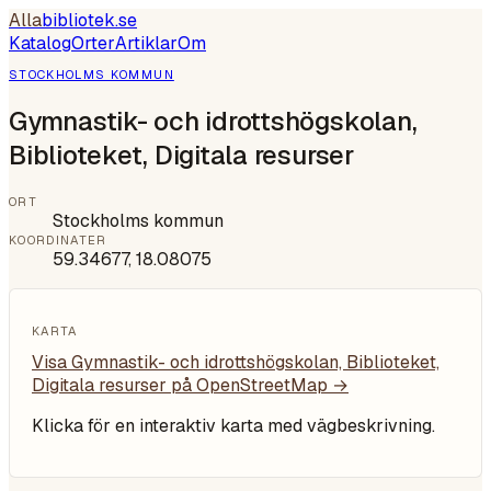
Alla
bibliotek
.se
Katalog
Orter
Artiklar
Om
STOCKHOLMS KOMMUN
Gymnastik- och idrottshögskolan,
Biblioteket, Digitala resurser
ORT
Stockholms kommun
KOORDINATER
59.34677
,
18.08075
KARTA
Visa
Gymnastik- och idrottshögskolan, Biblioteket,
Digitala resurser
på OpenStreetMap →
Klicka för en interaktiv karta med vägbeskrivning.