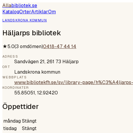
Alla
bibliotek
.se
Katalog
Orter
Artiklar
Om
LANDSKRONA KOMMUN
Häljarps bibliotek
★
5.0
(
3
omdömen)
0418-47 44 14
ADRESS
Sandvägen 21, 261 73 Häljarp
ORT
Landskrona kommun
WEBBPLATS
www.bibliotekfh.se/sv/library-page/h%C3%A4ljarps-
KOORDINATER
55.85051
,
12.92420
Öppettider
måndag
Stängt
tisdag
Stängt