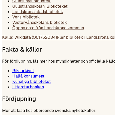
Glumslövs bibliotek
Gullstrandskolan, Biblioteket
Landskrona stadsbibliotek
Vens bibliotek
Västervångskolans bibliotek
Öppna data från Landskrona kommun
Källa: Wikidata (
Q61752034
)
Fler bibliotek i
Landskrona k
Fakta & källor
För fördjupning, läs mer hos myndigheter och officiella källo
Riksarkivet
Hallå konsument
Kungliga biblioteket
Litteraturbanken
Fördjupning
Mer att läsa hos oberoende svenska nyhetskällor: