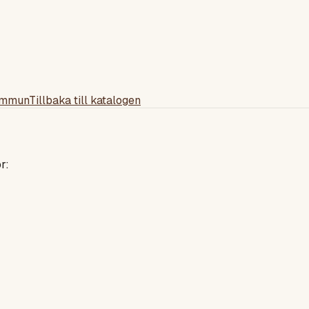
ommun
Tillbaka till katalogen
r: