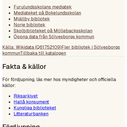
Furulundsskolans mediatek
Mediateket på Bokelundsskolan
Mjällby bibliotek
Norje bibliotek
Skolbiblioteket på Möllebacksskolan
Öppna data från Sölvesborgs kommun
Källa: Wikidata (
Q61752109
)
Fler bibliotek i
Sölvesborgs
kommun
Tillbaka till katalogen
Fakta & källor
För fördjupning, läs mer hos myndigheter och officiella
källor:
Riksarkivet
Hallå konsument
Kungliga biblioteket
Litteraturbanken
Fördjupning