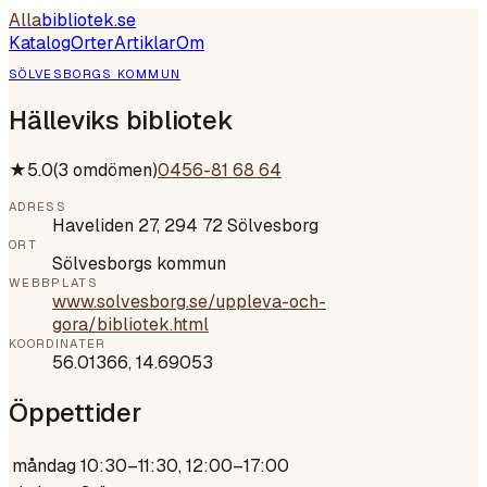
Alla
bibliotek
.se
Katalog
Orter
Artiklar
Om
SÖLVESBORGS KOMMUN
Hälleviks bibliotek
★
5.0
(
3
omdömen)
0456-81 68 64
ADRESS
Haveliden 27, 294 72 Sölvesborg
ORT
Sölvesborgs kommun
WEBBPLATS
www.solvesborg.se/uppleva-och-
gora/bibliotek.html
KOORDINATER
56.01366
,
14.69053
Öppettider
måndag
10:30–11:30, 12:00–17:00