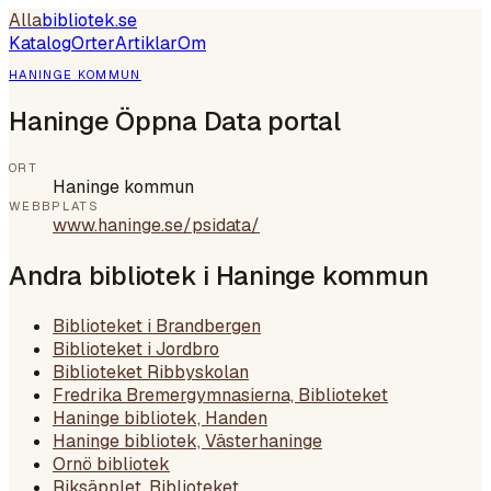
Alla
bibliotek
.se
Katalog
Orter
Artiklar
Om
HANINGE KOMMUN
Haninge Öppna Data portal
ORT
Haninge kommun
WEBBPLATS
www.haninge.se/psidata/
Andra bibliotek i
Haninge kommun
Biblioteket i Brandbergen
Biblioteket i Jordbro
Biblioteket Ribbyskolan
Fredrika Bremergymnasierna, Biblioteket
Haninge bibliotek, Handen
Haninge bibliotek, Västerhaninge
Ornö bibliotek
Riksäpplet, Biblioteket