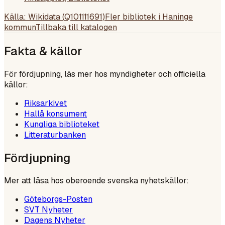
Källa: Wikidata (
Q101111691
)
Fler bibliotek i
Haninge
kommun
Tillbaka till katalogen
Fakta & källor
För fördjupning, läs mer hos myndigheter och officiella
källor:
Riksarkivet
Hallå konsument
Kungliga biblioteket
Litteraturbanken
Fördjupning
Mer att läsa hos oberoende svenska nyhetskällor:
Göteborgs-Posten
SVT Nyheter
Dagens Nyheter