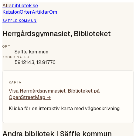
Alla
bibliotek
.se
Katalog
Orter
Artiklar
Om
SÄFFLE KOMMUN
Herrgårdsgymnasiet, Biblioteket
ORT
Säffle kommun
KOORDINATER
59.12143
,
12.91776
KARTA
Visa
Herrgårdsgymnasiet, Biblioteket
på
OpenStreetMap →
Klicka för en interaktiv karta med vägbeskrivning.
Andra bibliotek i
Säffle kommun