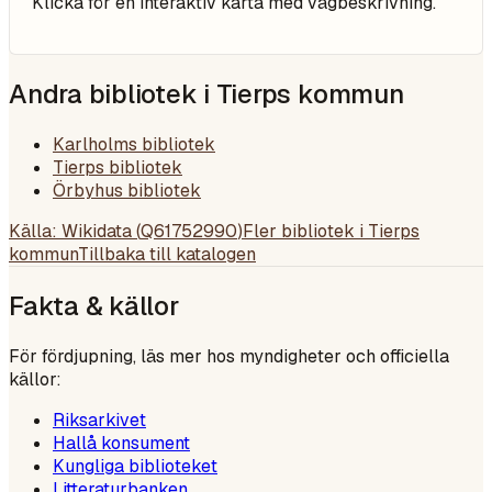
Klicka för en interaktiv karta med vägbeskrivning.
Andra bibliotek i
Tierps kommun
Karlholms bibliotek
Tierps bibliotek
Örbyhus bibliotek
Källa: Wikidata (
Q61752990
)
Fler bibliotek i
Tierps
kommun
Tillbaka till katalogen
Fakta & källor
För fördjupning, läs mer hos myndigheter och officiella
källor:
Riksarkivet
Hallå konsument
Kungliga biblioteket
Litteraturbanken