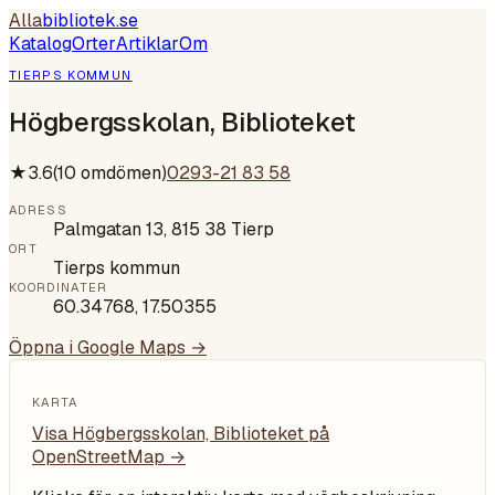
Alla
bibliotek
.se
Katalog
Orter
Artiklar
Om
TIERPS KOMMUN
Högbergsskolan, Biblioteket
★
3.6
(
10
omdömen)
0293-21 83 58
ADRESS
Palmgatan 13, 815 38 Tierp
ORT
Tierps kommun
KOORDINATER
60.34768
,
17.50355
Öppna i Google Maps →
KARTA
Visa
Högbergsskolan, Biblioteket
på
OpenStreetMap →