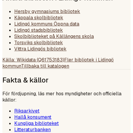
Hersby gymnasiums bibliotek
Käppala skolbibliotek
Lidingö kommuns Öppna data
Lidingö stadsbibliotek
Skolbiblioteket på Källängens skola
Torsviks skolbibliotek
Vittra Lidingös bibliotek
Källa: Wikidata (
Q61753183
)
Fler bibliotek i
Lidingö
kommun
Tillbaka till katalogen
Fakta & källor
För fördjupning, läs mer hos myndigheter och officiella
källor:
Riksarkivet
Hallå konsument
Kungliga biblioteket
Litteraturbanken