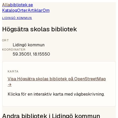
Alla
bibliotek
.se
Katalog
Orter
Artiklar
Om
LIDINGÖ KOMMUN
Högsätra skolas bibliotek
ORT
Lidingö kommun
KOORDINATER
59.35051
,
18.15550
KARTA
Visa
Högsätra skolas bibliotek
på OpenStreetMap
→
Klicka för en interaktiv karta med vägbeskrivning.
Andra bibliotek i
Lidingö kommun