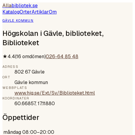
Alla
bibliotek
.se
Katalog
Orter
Artiklar
Om
GÄVLE KOMMUN
Högskolan i Gävle, biblioteket,
Biblioteket
★
4.4
(
16
omdömen)
026-64 85 48
ADRESS
802 67 Gävle
ORT
Gävle kommun
WEBBPLATS
www.hig.se/Ext/Sv/Biblioteket.html
KOORDINATER
60.66857
,
17.11880
Öppettider
måndag
08:00–20:00