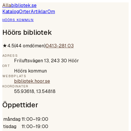
Alla
bibliotek
.se
Katalog
Orter
Artiklar
Om
HÖÖRS KOMMUN
Höörs bibliotek
★
4.5
(
44
omdömen)
0413-281 03
ADRESS
Friluftsvägen 13, 243 30 Höör
ORT
Höörs kommun
WEBBPLATS
bibliotek.hoor.se
KOORDINATER
55.93618
,
13.54818
Öppettider
måndag
11:00–19:00
tisdag
11:00–19:00