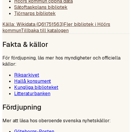
Höörs kommun öppna data
Sätoftaskolans bibliotek
Tjörnarps bibliotek
Källa: Wikidata (
Q61751563
)
Fler bibliotek i
Höörs
kommun
Tillbaka till katalogen
Fakta & källor
För fördjupning, läs mer hos myndigheter och officiella
källor:
Riksarkivet
Hallå konsument
Kungliga biblioteket
Litteraturbanken
Fördjupning
Mer att läsa hos oberoende svenska nyhetskällor:
Göteborgs-Posten