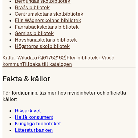
Bergundas skolbibliotek
Braås bibliotek
Centrumskolans skolbibliotek
Elin Wägnerskolans bibliotek
Fagrabäckskolans bibliotek
Gemlas bibliotek
Hovshagaskolans bibliotek
Högstorps skolbibliotek
Källa: Wikidata (
Q61752162
)
Fler bibliotek i
Växjö
kommun
Tillbaka till katalogen
Fakta & källor
För fördjupning, läs mer hos myndigheter och officiella
källor:
Riksarkivet
Hallå konsument
Kungliga biblioteket
Litteraturbanken