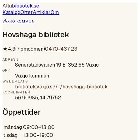
Alla
bibliotek
.se
Katalog
Orter
Artiklar
Om
VÄXJÖ KOMMUN
Hovshaga bibliotek
★
4.3
(
7
omdömen)
0470-437 23
ADRESS
Segerstadsvägen 19 E, 352 65 Växjö
ORT
Växjö kommun
WEBBPLATS
bibliotek.vaxjo.se/-/hovshaga-bibliotek
KOORDINATER
56.90985
,
14.79752
Öppettider
måndag
09:00–13:00
tisdag
13:00–19:00