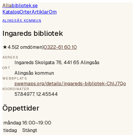
Alla
bibliotek
.se
Katalog
Orter
Artiklar
Om
ALINGSÅS KOMMUN
Ingareds bibliotek
★
4.5
(
2
omdömen)
0322-61 60 10
ADRESS
Ingareds Skolgata 76, 441 65 Alingsås
ORT
Alingsås kommun
WEBBPLATS
swemaps.org/details/ingareds-bibliotek-ChIJ7Qo
KOORDINATER
57.84977
,
12.45544
Öppettider
måndag
16:00–19:00
tisdag
Stängt