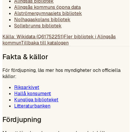
Alingsås bibliotek
Alingsås kommuns öppna data
Alströmergymnasiets bibliotek
Nolhagaskolans bibliotek
Sollebrunns bibliotek
Källa: Wikidata (
Q61752251
)
Fler bibliotek i
Alingsås
kommun
Tillbaka till katalogen
Fakta & källor
För fördjupning, läs mer hos myndigheter och officiella
källor:
Riksarkivet
Hallå konsument
Kungliga biblioteket
Litteraturbanken
Fördjupning