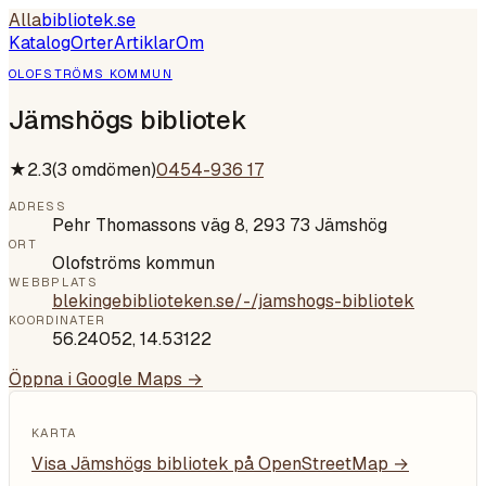
Alla
bibliotek
.se
Katalog
Orter
Artiklar
Om
OLOFSTRÖMS KOMMUN
Jämshögs bibliotek
★
2.3
(
3
omdömen)
0454-936 17
ADRESS
Pehr Thomassons väg 8, 293 73 Jämshög
ORT
Olofströms kommun
WEBBPLATS
blekingebiblioteken.se/-/jamshogs-bibliotek
KOORDINATER
56.24052
,
14.53122
Öppna i Google Maps →
KARTA
Visa
Jämshögs bibliotek
på OpenStreetMap →