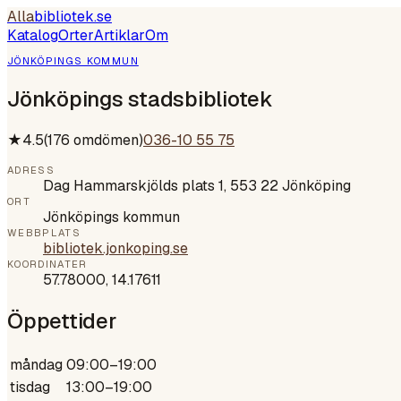
Alla
bibliotek
.se
Katalog
Orter
Artiklar
Om
JÖNKÖPINGS KOMMUN
Jönköpings stadsbibliotek
★
4.5
(
176
omdömen)
036-10 55 75
ADRESS
Dag Hammarskjölds plats 1, 553 22 Jönköping
ORT
Jönköpings kommun
WEBBPLATS
bibliotek.jonkoping.se
KOORDINATER
57.78000
,
14.17611
Öppettider
måndag
09:00–19:00
tisdag
13:00–19:00