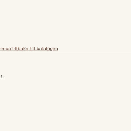
ommun
Tillbaka till katalogen
r: